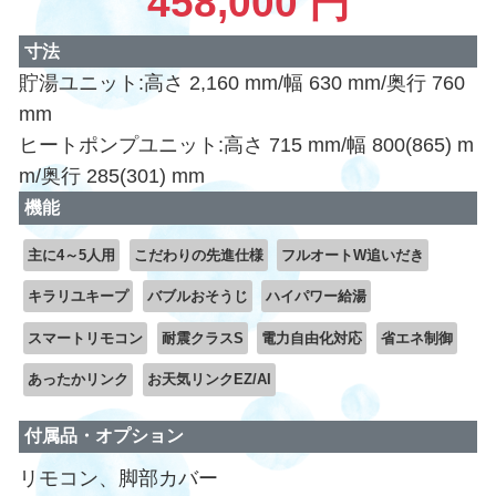
458,000 円
寸法
貯湯ユニット:高さ 2,160 mm/幅 630 mm/奥行 760
mm
ヒートポンプユニット:高さ 715 mm/幅 800(865) m
m/奥行 285(301) mm
機能
主に4～5人用
こだわりの先進仕様
フルオートW追いだき
キラリユキープ
バブルおそうじ
ハイパワー給湯
スマートリモコン
耐震クラスS
電力自由化対応
省エネ制御
あったかリンク
お天気リンクEZ/AI
付属品・オプション
リモコン、脚部カバー