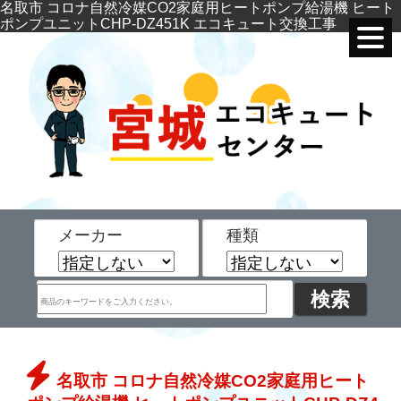
名取市 コロナ自然冷媒CO2家庭用ヒートポンプ給湯機 ヒート
ポンプユニットCHP-DZ451K エコキュート交換工事
メーカー
種類
名取市 コロナ自然冷媒CO2家庭用ヒート