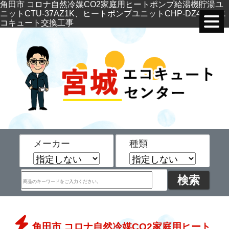
角田市 コロナ自然冷媒CO2家庭用ヒートポンプ給湯機貯湯ユ
ニットCTU-37AZ1K、ヒートポンプユニットCHP-DZ451K エ
コキュート交換工事
メーカー
種類
角田市 コロナ自然冷媒CO2家庭用ヒート