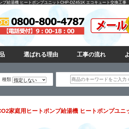
プ給湯機 ヒートポンプユニットCHP-DZ451K エコキュート交換工事
品
選ばれる理由
工事の流れ
種類
O2家庭用ヒートポンプ給湯機 ヒートポンプユニットC